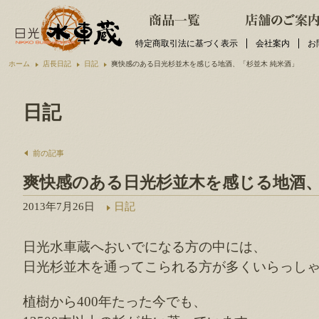
特定商取引法に基づく表示
会社案内
お
ホーム
店長日記
日記
爽快感のある日光杉並木を感じる地酒、「杉並木 純米酒」
日記
前の記事
爽快感のある日光杉並木を感じる地酒、
2013年7月26日
日記
日光水車蔵へおいでになる方の中には、
日光杉並木を通ってこられる方が多くいらっし
植樹から400年たった今でも、