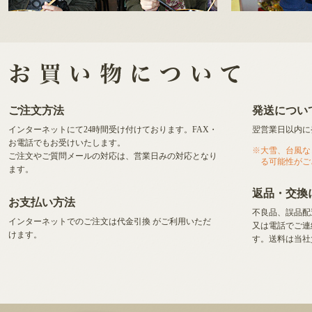
ご注文方法
発送につい
インターネットにて24時間受け付けております。FAX・
翌営業日以内に
お電話でもお受けいたします。
大雪、台風な
ご注文やご質問メールの対応は、営業日みの対応となり
る可能性がご
ます。
返品・交換
お支払い方法
不良品、誤品配
インターネットでのご注文は代金引換
がご利用いただ
又は電話でご連
けます。
す。送料は当社