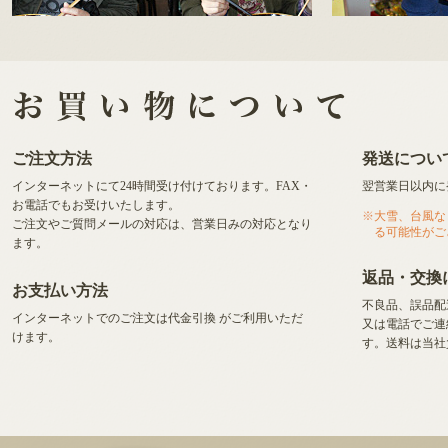
ご注文方法
発送につい
インターネットにて24時間受け付けております。FAX・
翌営業日以内に
お電話でもお受けいたします。
大雪、台風な
ご注文やご質問メールの対応は、営業日みの対応となり
る可能性がご
ます。
返品・交換
お支払い方法
不良品、誤品配
インターネットでのご注文は代金引換
がご利用いただ
又は電話でご連
けます。
す。送料は当社