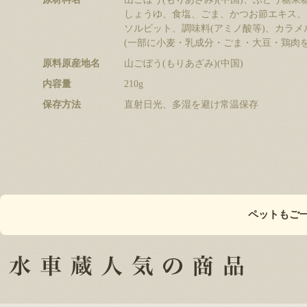
しょうゆ、食塩、ごま、かつお節エキス、
ソルビット、調味料(アミノ酸等)、カラ
(一部に小麦・乳成分・ごま・大豆・鶏肉を
原料原産地名
山ごぼう(もりあざみ)(中国)
内容量
210g
保存方法
直射日光、多湿を避け常温保存
ペットもご